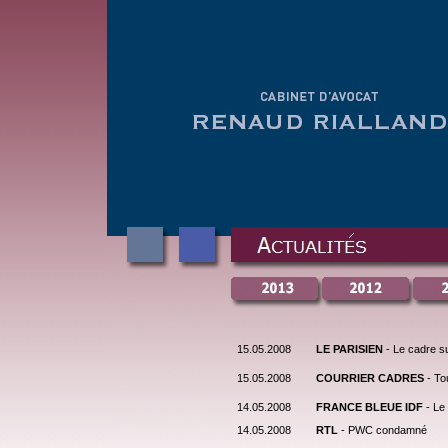
15.05.2008
LE PARISIEN
- Le cadre 
15.05.2008
COURRIER CADRES
- To
14.05.2008
FRANCE BLEUE IDF
- Le
14.05.2008
RTL
- PWC condamné